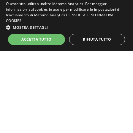
Questo sito utilizza inoltre Matomo Analytics. Per maggiori
ACCEDI A ECOGESTIONE
informazioni sui cookies in uso e per modificare le impostazioni di
tracciamento di Matomo Analytics
CONSULTA L'INFORMATIVA
COOKIES
MOSTRA DETTAGLI
ACCETTA TUTTO
RIFIUTA TUTTO
Software Teleassistenza
Puoi scaricare il nostro software ti teleassistenza per
poter disporre della nostra assistenza diretta.
VAI AL DOWNLOAD