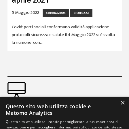
5 Maggio 2022
CORONAVIRUS
SICUREZZA
Covid: parti sociali confermano validità applicazione
protocolli sicurezza e salute Il 4 Maggio 2022 si è svolta
la riunione, con…
×
Accedi a Ecogestione.net
Questo sito web utilizza cookie e
Matomo Analytics
Se sei già in possesso di un account del nostro
Questo sito web utilizza i cookie per migliorare la tua esperienza di
software gestionale accedi da questo link rapido.
navigazione e per raccogliere informazioni sull’utilizzo del sito stesso.