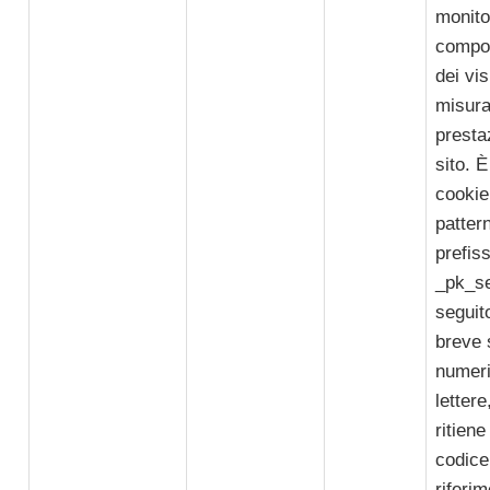
monitor
compo
dei vis
misura
presta
sito. È
cookie 
pattern
prefis
_pk_s
seguit
breve 
numeri
lettere
ritiene
codice
riferi