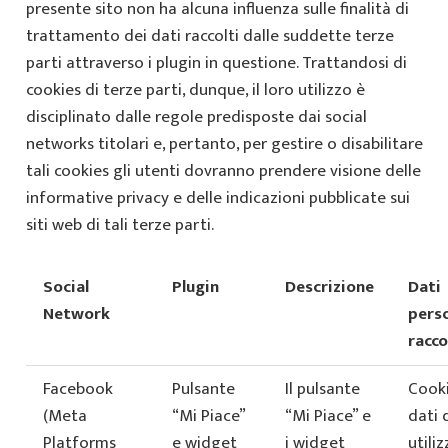
presente sito non ha alcuna influenza sulle finalità di
trattamento dei dati raccolti dalle suddette terze
parti attraverso i plugin in questione. Trattandosi di
cookies di terze parti, dunque, il loro utilizzo è
disciplinato dalle regole predisposte dai social
networks titolari e, pertanto, per gestire o disabilitare
tali cookies gli utenti dovranno prendere visione delle
informative privacy e delle indicazioni pubblicate sui
siti web di tali terze parti.
Social
Plugin
Descrizione
Dati
Network
perso
racco
Facebook
Pulsante
Il pulsante
Cooki
(Meta
“Mi Piace”
“Mi Piace” e
dati 
Platforms
e widget
i widget
utiliz