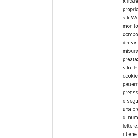
aiutare
proprie
siti W
monitor
compo
dei vis
misura
presta
sito. È
cookie 
pattern
prefis
è segu
una br
di num
lettere
ritiene