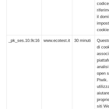
codice
riferi
il dom
imposta
cookie
_pk_ses.10.9c16
www.ecotest.it
30 minuti
Quest
di coo
associ
piatta
analis
open s
Piwik.
utilizz
aiutare
proprie
siti W