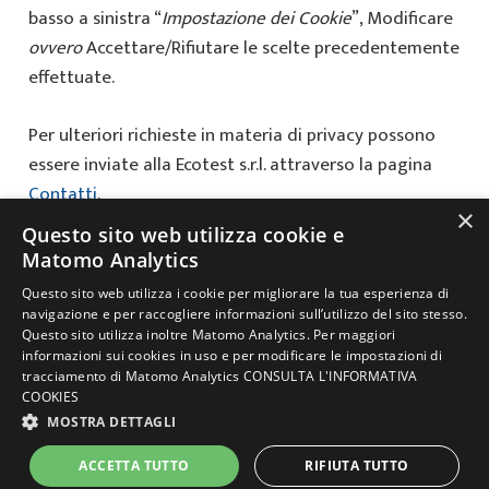
basso a sinistra “
Impostazione dei Cookie
”, Modificare
ovvero
Accettare/Rifiutare le scelte precedentemente
effettuate.
Per ulteriori richieste in materia di privacy possono
essere inviate alla Ecotest s.r.l. attraverso la pagina
Contatti
.
×
Questo sito web utilizza cookie e
Data ultimo aggiornamento 01.01.2023
Matomo Analytics
Questo sito web utilizza i cookie per migliorare la tua esperienza di
navigazione e per raccogliere informazioni sull’utilizzo del sito stesso.
© 2021 Copyright ECOTEST s.r.l. – Tutti i diritti riservati |
Privacy Policy
Questo sito utilizza inoltre Matomo Analytics. Per maggiori
|
Cookies Policy
|
Lavora con noi
informazioni sui cookies in uso e per modificare le impostazioni di
tracciamento di Matomo Analytics
CONSULTA L'INFORMATIVA
SEDE LEGALE E OPERATIVA: Piazza Adelaide Lonigo, 8/C – 35030
COOKIES
Rubano (PD) – Tel. 049.630605
P.Iva: 01436370280 – info@ecotest.it –
MOSTRA DETTAGLI
amministrazione@pec.ecotest.it – REA PD-242680
ACCETTA TUTTO
RIFIUTA TUTTO
Powered by
neroavorio