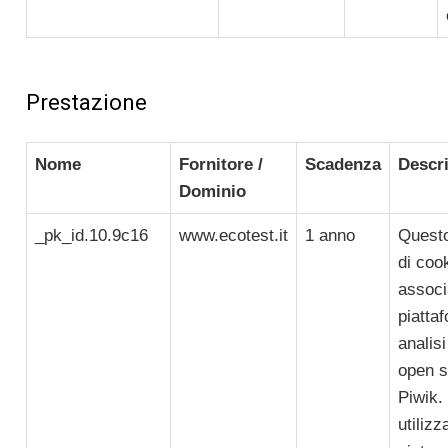
Prestazione
Nome
Fornitore /
Scadenza
Descr
Dominio
_pk_id.10.9c16
www.ecotest.it
1 anno
Quest
di coo
associ
piatta
analis
open s
Piwik.
utilizz