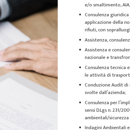
e/o smaltimento, AIA, 
Consulenza giuridica 
applicazione della n
rifiuti, con sopralluo
Assistenza, consulenza
Assistenza e consulen
nazionale e transfron
Consulenza tecnica e v
le attività di traspor
Conduzione Audit di c
svolte dall’azienda;
Consulenza per l’imp
sensi D.Lgs n. 231/20
ambientali/sicurezza n
Indagini Ambientali e