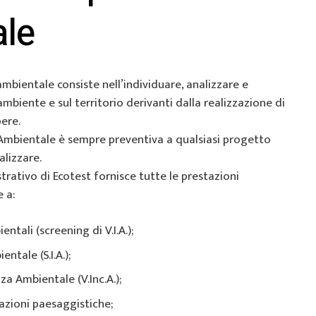
le
mbientale consiste nell’individuare, analizzare e
’ambiente e sul territorio derivanti dalla realizzazione di
ere.
Ambientale è sempre preventiva a qualsiasi progetto
lizzare.
trativo di Ecotest fornisce tutte le prestazioni
 a:
ntali (screening di V.I.A.);
ntale (S.I.A.);
za Ambientale (V.Inc.A.);
azioni paesaggistiche;