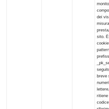
monitor
compo
dei vis
misura
presta
sito. È
cookie 
pattern
prefis
_pk_s
seguit
breve 
numeri
lettere
ritiene
codice
riferi