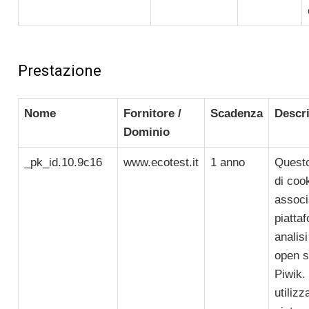
Prestazione
Nome
Fornitore /
Scadenza
Descr
Dominio
_pk_id.10.9c16
www.ecotest.it
1 anno
Quest
di coo
associ
piatta
analis
open s
Piwik.
utilizz