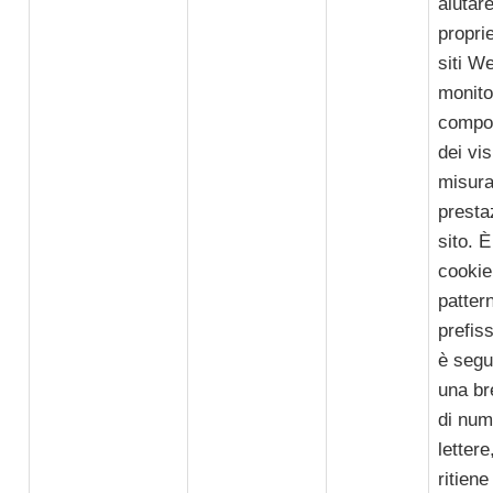
aiutare
proprie
siti W
monitor
compo
dei vis
misura
presta
sito. È
cookie 
pattern
prefis
è segu
una br
di num
lettere
ritiene