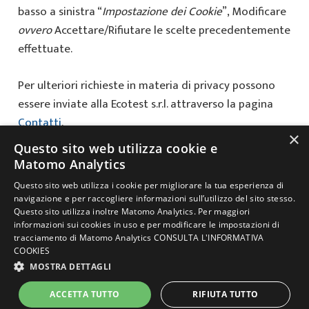
basso a sinistra “
Impostazione dei Cookie
”, Modificare
ovvero
Accettare/Rifiutare le scelte precedentemente
effettuate.
Per ulteriori richieste in materia di privacy possono
essere inviate alla Ecotest s.r.l. attraverso la pagina
Contatti
.
×
Questo sito web utilizza cookie e
Data ultimo aggiornamento 01.01.2023
Matomo Analytics
Questo sito web utilizza i cookie per migliorare la tua esperienza di
navigazione e per raccogliere informazioni sull’utilizzo del sito stesso.
© 2021 Copyright ECOTEST s.r.l. – Tutti i diritti riservati |
Privacy Policy
Questo sito utilizza inoltre Matomo Analytics. Per maggiori
|
Cookies Policy
|
Lavora con noi
informazioni sui cookies in uso e per modificare le impostazioni di
tracciamento di Matomo Analytics
CONSULTA L'INFORMATIVA
SEDE LEGALE E OPERATIVA: Piazza Adelaide Lonigo, 8/C – 35030
COOKIES
Rubano (PD) – Tel. 049.630605
P.Iva: 01436370280 – info@ecotest.it –
MOSTRA DETTAGLI
amministrazione@pec.ecotest.it – REA PD-242680
ACCETTA TUTTO
RIFIUTA TUTTO
Powered by
neroavorio