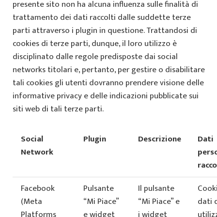
presente sito non ha alcuna influenza sulle finalità di
trattamento dei dati raccolti dalle suddette terze
parti attraverso i plugin in questione. Trattandosi di
cookies di terze parti, dunque, il loro utilizzo è
disciplinato dalle regole predisposte dai social
networks titolari e, pertanto, per gestire o disabilitare
tali cookies gli utenti dovranno prendere visione delle
informative privacy e delle indicazioni pubblicate sui
siti web di tali terze parti.
Social
Plugin
Descrizione
Dati
Network
perso
racco
Facebook
Pulsante
Il pulsante
Cooki
(Meta
“Mi Piace”
“Mi Piace” e
dati 
Platforms
e widget
i widget
utiliz